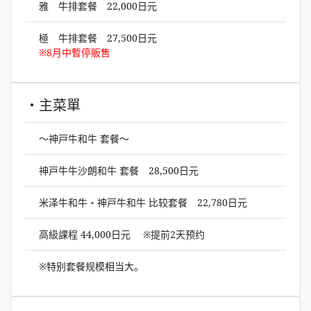
雅 牛排套餐 22,000日元
極 牛排套餐 27,500日元
※8月中暫停販售
・主菜單
～神戸牛和牛 套餐～
神戸牛牛沙朗和牛 套餐
28,500
日元
米泽牛和牛・神戸牛和牛 比较套餐
22,780
日元
高級課程
44,000
日元
※
提前
2
天预约
※特别套餐规模相当大。