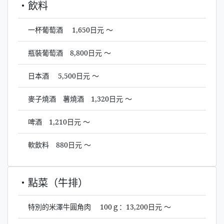
・飲料
一杯葡萄酒 1,650日元 ～
瓶裝葡萄酒 8,800日元 ～
日本酒 5,500日元 ～
麥子燒酒 薯燒酒 1,320日元 ～
啤酒 1,210日元 ～
軟飲料 880日元 ～
・點菜（牛排）
特別的米澤牛圓角肉 100ｇ：13,200日元 ～