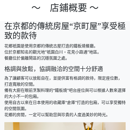
～ 店鋪概要 ～
在京都的傳統房屋“京町屋”享受極
致的款待
花郷祇園是使用京都的傳統古屋打造的鐵板燒餐廳。
位於京都知名的觀光地”祇園白川・花見小路通”地區。
餐廳位於偏離鬧區的沉穩氛圍之處。
格調與放鬆，協調融洽的空間十分舒適
為了讓顧客可以放鬆自在，並提供富有格調的款待，限定座位數，
打造寬敞的空間。
備有大廚在眼前烹製料理的“鐵板燒”吧台座位與可以根據人數來選擇
的大小不一的包廂。
使用自古以來在日本使用的收藏庫“倉庫”打造的包廂，可以享受獨特
的空間氛圍。
花鄉的房間，一定可以幫助您與珍貴的人度過美妙的時光。