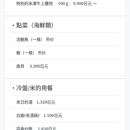
特別的米澤牛上腰肉 100ｇ：9,900日元 ～
・點菜（海鮮類）
活鮑魚（一條） 市价
蝦（一條） 市价
扇貝 3,300日元
・冷盤/米的用餐
本日的湯 1,320日元
白飯(有湯碗) 1.100日元
蒜香炒飯 1,650日元